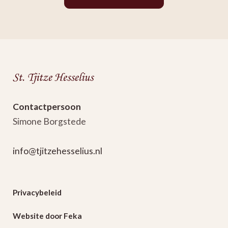
Fantastische
dag
bij
Museum
Boymans
Contactpersoon
van
Simone Borgstede
Beuningen
info@tjitzehesselius.nl
Op
woensdag
Privacybeleid
22
augustus
Website door Feka
genoten