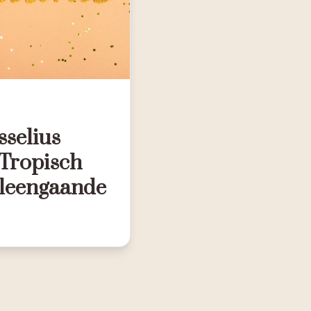
sselius
 Tropisch
alleengaande