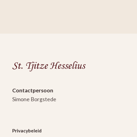
Museum
Lakenhal
Bezoek
aan
Contactpersoon
Museum
Simone Borgstede
De
Lakenhal
Privacybeleid