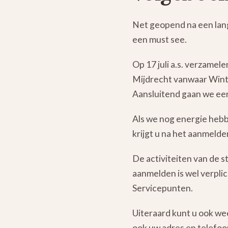
Net geopend na een lang
een must see.
Op 17 juli a.s. verzame
Mijdrecht vanwaar Winto
Aansluitend gaan we een
Als we nog energie hebb
krijgt u na het aanmelde
De activiteiten van de s
aanmelden is wel verplic
Servicepunten.
Uiteraard kunt u ook we
ook uw adres en telefoo