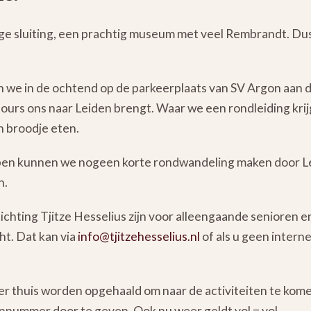
e sluiting, een prachtig museum met veel Rembrandt. Dus
len we in de ochtend op de parkeerplaats van SV Argon aan
urs ons naar Leiden brengt. Waar we een rondleiding kri
 broodje eten.
en kunnen we nogeen korte rondwandeling maken door Lei
n.
tichting Tjitze Hesselius zijn voor alleengaande senioren en
ht. Dat kan via
info@tjitzehesselius.nl
of als u geen interne
er thuis worden opgehaald om naar de activiteiten te kom
nnummer door te geven. Ook nu weer geldt vol = vol.