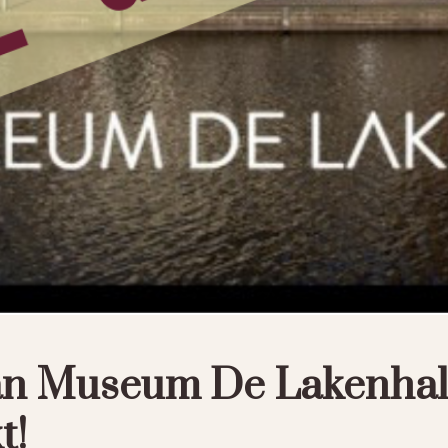
an Museum De Lakenhal 
t!