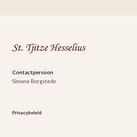
St.
Tjitze
Hesselius
gaat
klassiek:
Contactpersoon
Opera
Simone Borgstede
meets
Musical
in
Privacybeleid
Oude
Parochiehuis