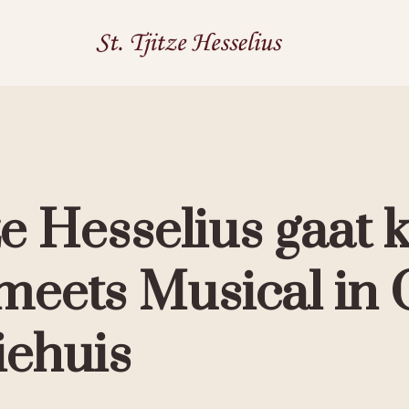
ze Hesselius gaat k
meets Musical in
iehuis