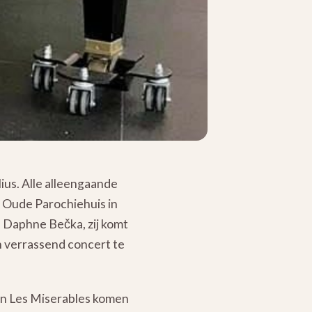
lius. Alle alleengaande
t Oude Parochiehuis in
 Daphne Bečka, zij komt
 verrassend concert te
 en Les Miserables komen