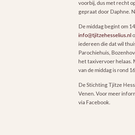
voorbij, dus met recht 
gepraat door Daphne. No
De middag begint om 14.3
info@tjitzehesselius.nl
o
iedereen die dat wil thu
Parochiehuis, Bozenhove
het taxivervoer helaas.
van de middag is rond 16
De Stichting Tjitze Hes
Venen. Voor meer inform
via Facebook.