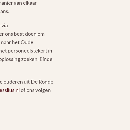
manier aan elkaar
ans.
 via
er ons best doen om
f naar het Oude
het personeelstekort in
 oplossing zoeken. Einde
nde ouderen uit De Ronde
sslius.nl
of ons volgen