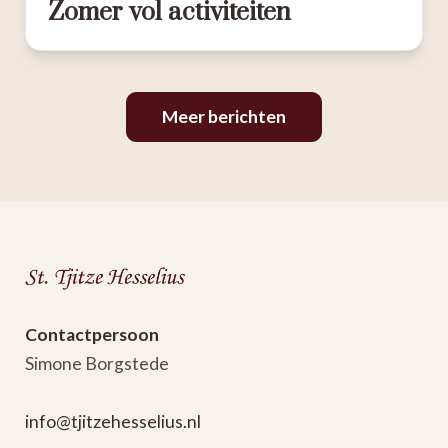
Zomer vol activiteiten
Meer berichten
Bezoek
aan
museum
Op
Contactpersoon
donderdag
Simone Borgstede
6
augustus
info@tjitzehesselius.nl
gaan