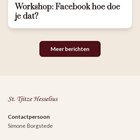
Workshop: Facebook hoe doe
je dat?
Meer berichten
Varen
over
de
Vinkeveense
Plassen
Contactpersoon
en
Simone Borgstede
BBQ