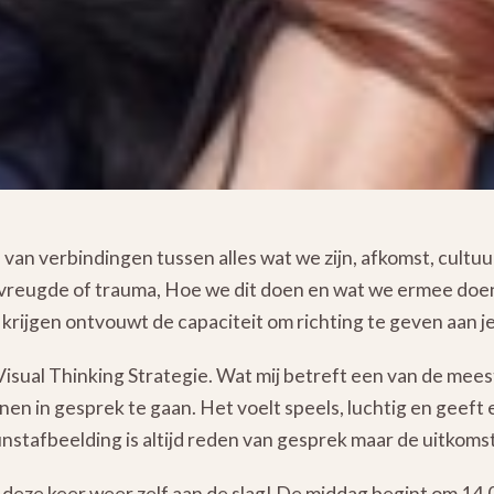
 van verbindingen tussen alles wat we zijn, afkomst, cultuu
vreugde of trauma, Hoe we dit doen en wat we ermee doe
n krijgen ontvouwt de capaciteit om richting te geven aan je
 Visual Thinking Strategie. Wat mij betreft een van de mee
n in gesprek te gaan. Het voelt speels, luchtig en geeft
stafbeelding is altijd reden van gesprek maar de uitkomst
k deze keer weer zelf aan de slag! De middag begint om 14.