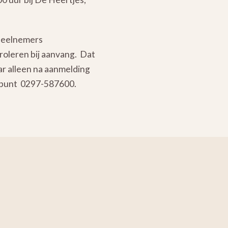
 deelnemers
troleren bij aanvang. Dat
aar alleen na aanmelding
icepunt 0297-587600.