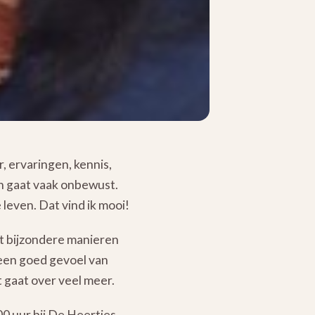
r, ervaringen, kennis,
n gaat vaak onbewust.
 leven. Dat vind ik mooi!
st bijzondere manieren
 een goed gevoel van
 gaat over veel meer.
00 uur bij De Heertjes,