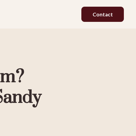
Contact
om?
 Sandy