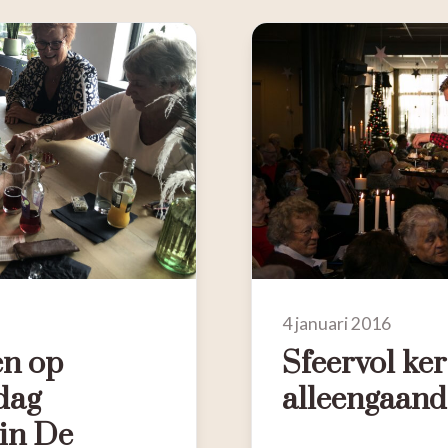
4 januari 2016
en op
Sfeervol ker
dag
alleengaand
 in De