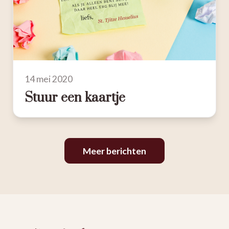
14 mei 2020
Stuur een kaartje
Meer berichten
St
Tjitze